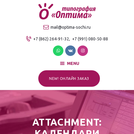
О компании
Продукция
ТИПОГРАФИЯ "ОПТИМА"
mail@optima-sochi.ru
Услуги
Качественная типография в Сочи
+7 (862) 264-91-32,
+7 (991) 080-50-88
Прайс-лист
Для клиентов
Контакты
MENU
NEW! ОНЛАЙН ЗАКАЗ
ATTACHMENT:
КАЛЕНДАРИ