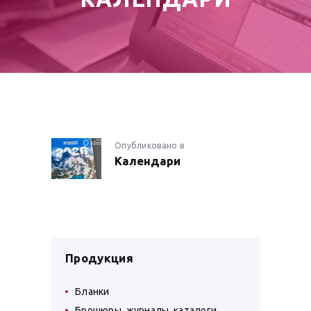
НАВИГАЦИЯ
Опубликовано в
Предыдущая
Календари
запись:
ПО
ЗАПИСЯМ
Продукция
Бланки
Брошюры, журналы, каталоги