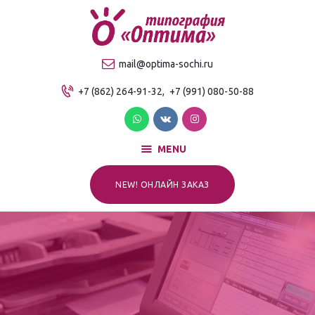
О компании
Продукция
ТИПОГРАФИЯ "ОПТИМА"
mail@optima-sochi.ru
Услуги
Качественная типография в Сочи
+7 (862) 264-91-32,
+7 (991) 080-50-88
Прайс-лист
Для клиентов
Контакты
MENU
NEW! ОНЛАЙН ЗАКАЗ