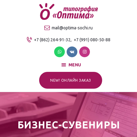
О компании
Продукция
ТИПОГРАФИЯ "ОПТИМА"
mail@optima-sochi.ru
Услуги
Качественная типография в Сочи
+7 (862) 264-91-32,
+7 (991) 080-50-88
Прайс-лист
Для клиентов
Контакты
MENU
NEW! ОНЛАЙН ЗАКАЗ
БИЗНЕС-СУВЕНИРЫ