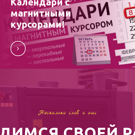
Календари с
магнитными
курсорами!
— квартальные
— перекидные
— настольные
Удобно, современно, практично!
Несколько слов о нас
ДИМСЯ СВОЕЙ 