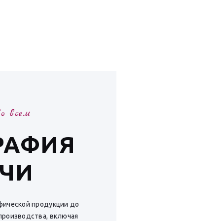
о всем
РАФИЯ
ОЧИ
фической продукции до
производства, включая