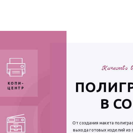
Качество в
ПОЛИГ
КОПИ-
ЦЕНТР
В С
От создания макета полигра
выхода готовых изделий из 