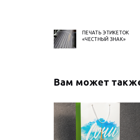
НАВИГАЦИ
ПЕЧАТЬ ЭТИКЕТОК
Предыдущая
«ЧЕСТНЫЙ ЗНАК»
запись:
ПО
ЗАПИСЯМ
Вам может также