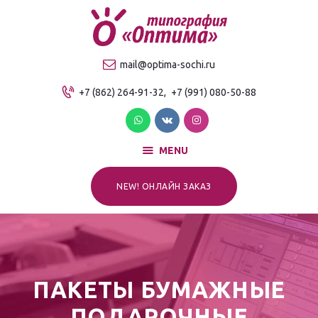
О компании
Продукция
ТИПОГРАФИЯ "ОПТИМА"
mail@optima-sochi.ru
Услуги
Качественная типография в Сочи
+7 (862) 264-91-32,
+7 (991) 080-50-88
Прайс-лист
Для клиентов
Контакты
MENU
NEW! ОНЛАЙН ЗАКАЗ
ПАКЕТЫ БУМАЖНЫЕ
ПОДАРОЧНЫЕ