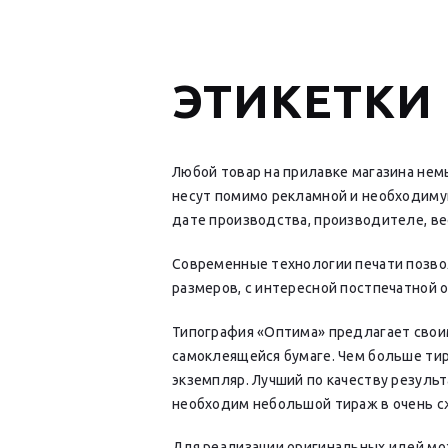
ЭТИКЕТКИ 
Любой товар на прилавке магазина нем
несут помимо рекламной и необходим
дате производства, производителе, ве
Современные технологии печати позво
размеров, с интересной постпечатной 
Типография «Оптима» предлагает свои
самоклеящейся бумаге. Чем больше ти
экземпляр. Лучший по качеству результ
необходим небольшой тираж в очень сж
Для реализации оригинальных идей мо