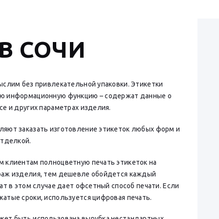
В СОЧИ
ыслим без привлекательной упаковки. Этикетки
ую информационную функцию – содержат данные о
се и других параметрах изделия.
ляют заказать изготовление этикеток любых форм и
отделкой.
м клиентам полноцветную печать этикеток на
раж изделия, тем дешевле обойдется каждый
ат в этом случае дает офсетный способ печати. Если
атые сроки, используется цифровая печать.
жет быть использована вырубка нестандартных