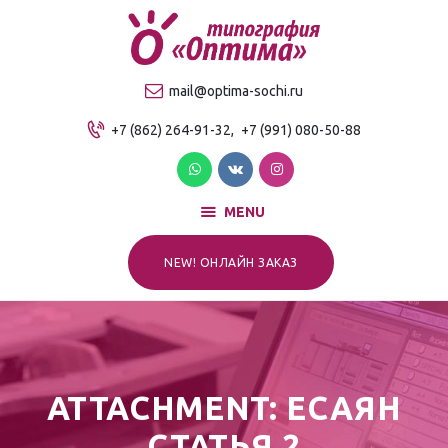
О компании
Продукция
ТИПОГРАФИЯ "ОПТИМА"
mail@optima-sochi.ru
Услуги
Качественная типография в Сочи
+7 (862) 264-91-32,
+7 (991) 080-50-88
Прайс-лист
Для клиентов
Контакты
MENU
NEW! ОНЛАЙН ЗАКАЗ
ATTACHMENT: ЕСАЯН
СТАТЬЯ 2