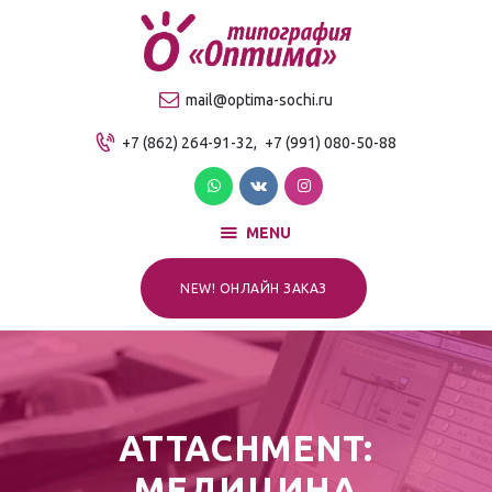
О компании
Продукция
ТИПОГРАФИЯ "ОПТИМА"
mail@optima-sochi.ru
Услуги
Качественная типография в Сочи
+7 (862) 264-91-32,
+7 (991) 080-50-88
Прайс-лист
Для клиентов
Контакты
MENU
NEW! ОНЛАЙН ЗАКАЗ
ATTACHMENT:
МЕДИЦИНА