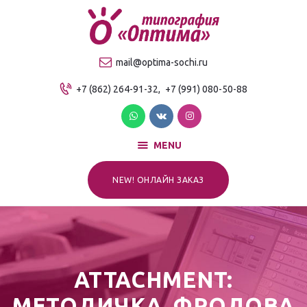
О компании
Продукция
ТИПОГРАФИЯ "ОПТИМА"
mail@optima-sochi.ru
Услуги
Качественная типография в Сочи
+7 (862) 264-91-32,
+7 (991) 080-50-88
Прайс-лист
Для клиентов
Контакты
MENU
NEW! ОНЛАЙН ЗАКАЗ
ATTACHMENT:
МЕТОДИЧКА_ФРОЛОВА