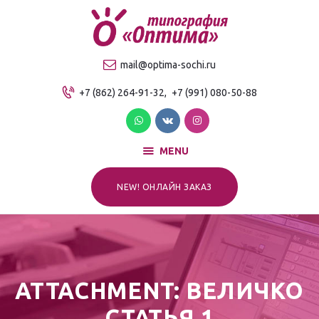
О компании
Продукция
ТИПОГРАФИЯ "ОПТИМА"
mail@optima-sochi.ru
Услуги
Качественная типография в Сочи
+7 (862) 264-91-32,
+7 (991) 080-50-88
Прайс-лист
Для клиентов
Контакты
MENU
NEW! ОНЛАЙН ЗАКАЗ
ATTACHMENT: ВЕЛИЧКО
СТАТЬЯ 1