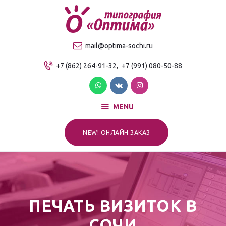
О компании
Продукция
ТИПОГРАФИЯ "ОПТИМА"
mail@optima-sochi.ru
Услуги
Качественная типография в Сочи
+7 (862) 264-91-32,
+7 (991) 080-50-88
Прайс-лист
Для клиентов
Контакты
MENU
NEW! ОНЛАЙН ЗАКАЗ
ПЕЧАТЬ ВИЗИТОК В
СОЧИ