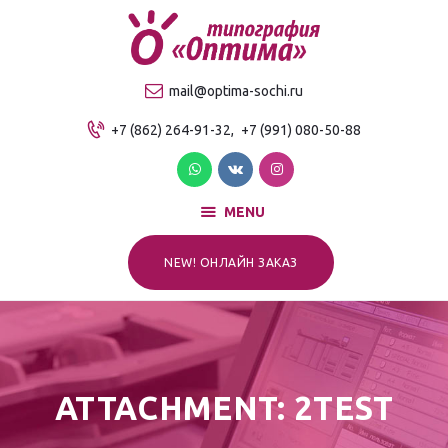
О компании
Продукция
ТИПОГРАФИЯ "ОПТИМА"
mail@optima-sochi.ru
Услуги
Качественная типография в Сочи
+7 (862) 264-91-32,
+7 (991) 080-50-88
Прайс-лист
Для клиентов
Контакты
MENU
NEW! ОНЛАЙН ЗАКАЗ
ATTACHMENT: 2TEST