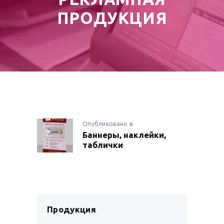
ПРОДУКЦИЯ
НАВИГАЦИЯ
Опубликовано в
Предыдущая
Баннеры, наклейки,
запись:
ПО
таблички
ЗАПИСЯМ
Продукция