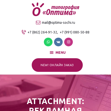
О компании
Продукция
ТИПОГРАФИЯ "ОПТИМА"
mail@optima-sochi.ru
Услуги
Качественная типография в Сочи
+7 (862) 264-91-32,
+7 (991) 080-50-88
Прайс-лист
Для клиентов
Контакты
MENU
NEW! ОНЛАЙН ЗАКАЗ
ATTACHMENT:
РЕКЛАМНАЯ