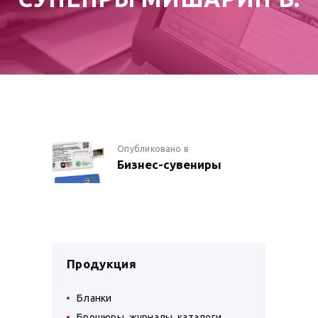
НАВИГАЦИЯ
Опубликовано в
Предыдущая
Бизнес-сувениры
запись:
ПО
ЗАПИСЯМ
Продукция
Бланки
Брошюры, журналы, каталоги