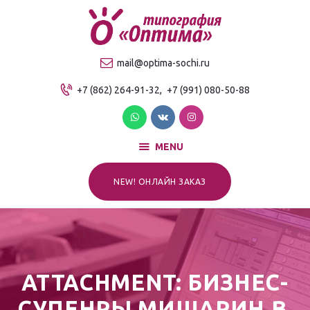
О компании
Продукция
ТИПОГРАФИЯ "ОПТИМА"
mail@optima-sochi.ru
Услуги
Качественная типография в Сочи
+7 (862) 264-91-32,
+7 (991) 080-50-88
Прайс-лист
Для клиентов
Контакты
MENU
NEW! ОНЛАЙН ЗАКАЗ
ATTACHMENT: БИЗНЕС-
СУПЕНРЫ МИШАРИН В.