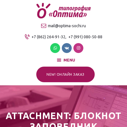
О компании
Продукция
ТИПОГРАФИЯ "ОПТИМА"
mail@optima-sochi.ru
Услуги
Качественная типография в Сочи
+7 (862) 264-91-32,
+7 (991) 080-50-88
Прайс-лист
Для клиентов
Контакты
MENU
NEW! ОНЛАЙН ЗАКАЗ
ATTACHMENT: БЛОКНОТ
ЗАПОВЕДНИК