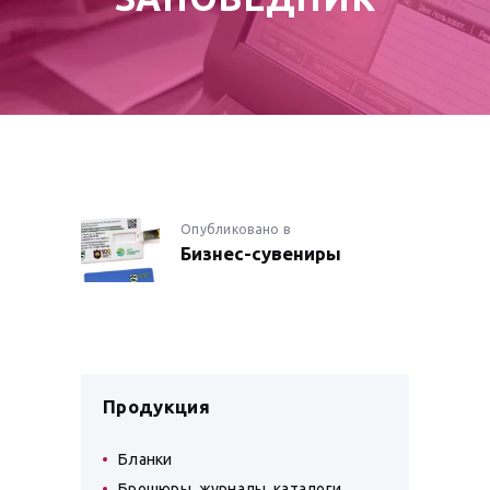
НАВИГАЦИЯ
Опубликовано в
Предыдущая
Бизнес-сувениры
запись:
ПО
ЗАПИСЯМ
Продукция
Бланки
Брошюры, журналы, каталоги