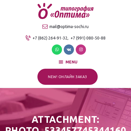
О компании
Продукция
ТИПОГРАФИЯ "ОПТИМА"
mail@optima-sochi.ru
Услуги
Качественная типография в Сочи
+7 (862) 264-91-32,
+7 (991) 080-50-88
Прайс-лист
Для клиентов
Контакты
MENU
NEW! ОНЛАЙН ЗАКАЗ
ATTACHMENT:
PHOTO_533457745344160