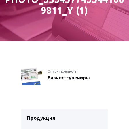
9811_Y (1)
НАВИГАЦИЯ
Опубликовано в
Предыдущая
Бизнес-сувениры
запись:
ПО
ЗАПИСЯМ
Продукция