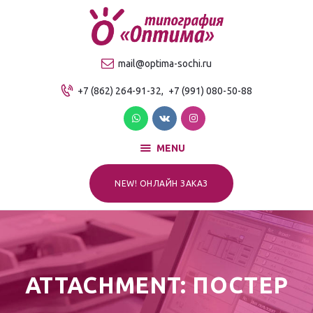
О компании
Продукция
ТИПОГРАФИЯ "ОПТИМА"
mail@optima-sochi.ru
Услуги
Качественная типография в Сочи
+7 (862) 264-91-32,
+7 (991) 080-50-88
Прайс-лист
Для клиентов
Контакты
MENU
NEW! ОНЛАЙН ЗАКАЗ
ATTACHMENT: ПОСТЕР