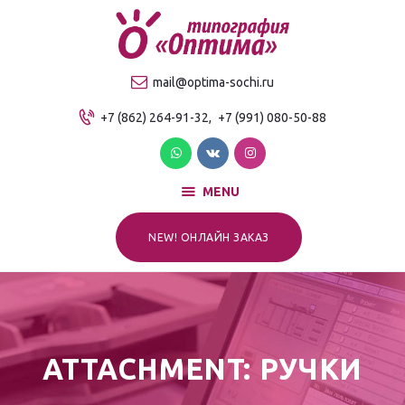
О компании
Продукция
ТИПОГРАФИЯ "ОПТИМА"
mail@optima-sochi.ru
Услуги
Качественная типография в Сочи
+7 (862) 264-91-32,
+7 (991) 080-50-88
Прайс-лист
Для клиентов
Контакты
MENU
NEW! ОНЛАЙН ЗАКАЗ
ATTACHMENT: РУЧКИ