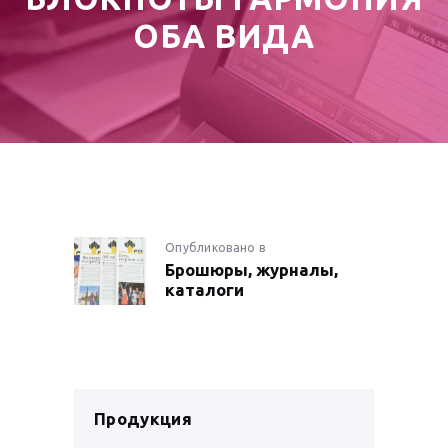
ОБА ВИДА
НАВИГАЦИЯ
Опубликовано в
Предыдущая
Брошюры, журналы,
запись:
ПО
каталоги
ЗАПИСЯМ
Продукция