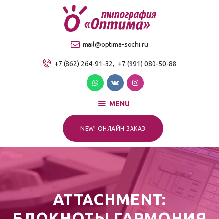
О компании
Продукция
ТИПОГРАФИЯ "ОПТИМА"
mail@optima-sochi.ru
Услуги
Качественная типография в Сочи
+7 (862) 264-91-32,
+7 (991) 080-50-88
Прайс-лист
Для клиентов
Контакты
MENU
NEW! ОНЛАЙН ЗАКАЗ
ATTACHMENT:
БЛОКНОТЫ ГАРМОНИЯ