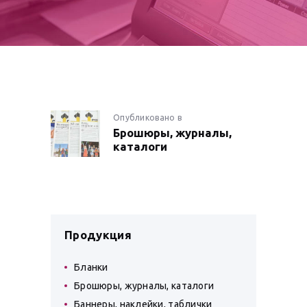
НАВИГАЦИЯ
Опубликовано в
Предыдущая
Брошюры, журналы,
запись:
ПО
каталоги
ЗАПИСЯМ
Продукция
Бланки
Брошюры, журналы, каталоги
Баннеры, наклейки, таблички