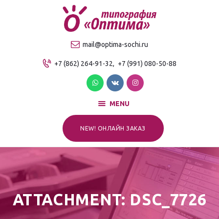
О компании
Продукция
ТИПОГРАФИЯ "ОПТИМА"
mail@optima-sochi.ru
Услуги
Качественная типография в Сочи
+7 (862) 264-91-32,
+7 (991) 080-50-88
Прайс-лист
Для клиентов
Контакты
MENU
NEW! ОНЛАЙН ЗАКАЗ
ATTACHMENT: DSC_7726