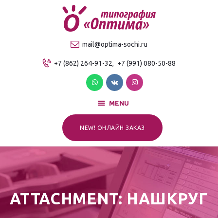
О компании
Продукция
ТИПОГРАФИЯ "ОПТИМА"
mail@optima-sochi.ru
Услуги
Качественная типография в Сочи
+7 (862) 264-91-32,
+7 (991) 080-50-88
Прайс-лист
Для клиентов
Контакты
MENU
NEW! ОНЛАЙН ЗАКАЗ
ATTACHMENT: НАШКРУГ