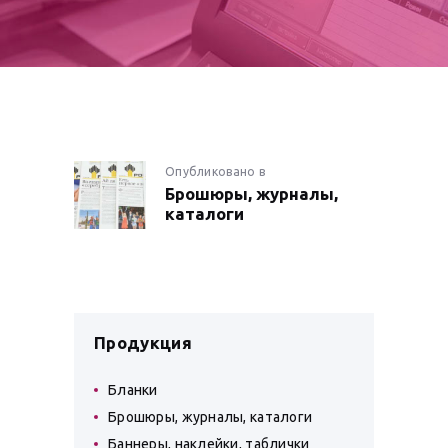
НАВИГАЦИЯ
Опубликовано в
Предыдущая
Брошюры, журналы,
запись:
ПО
каталоги
ЗАПИСЯМ
Продукция
Бланки
Брошюры, журналы, каталоги
Баннеры, наклейки, таблички