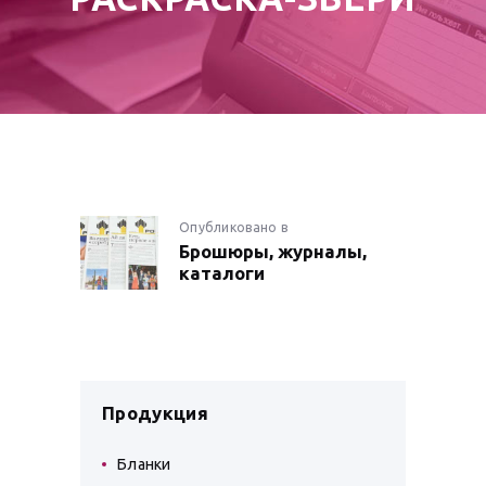
НАВИГАЦИЯ
Опубликовано в
Предыдущая
Брошюры, журналы,
запись:
ПО
каталоги
ЗАПИСЯМ
Продукция
Бланки