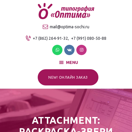
О компании
Продукция
ТИПОГРАФИЯ "ОПТИМА"
mail@optima-sochi.ru
Услуги
Качественная типография в Сочи
+7 (862) 264-91-32,
+7 (991) 080-50-88
Прайс-лист
Для клиентов
Контакты
MENU
NEW! ОНЛАЙН ЗАКАЗ
ATTACHMENT:
РАСКРАСКА-ЗВЕРИ