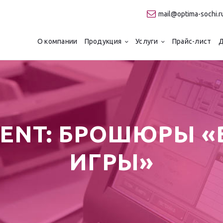
О компании
mail@optima-sochi.r
Продукция
ТИПОГРАФИЯ "ОПТИМА"
О компании
Продукция
Услуги
Прайс-лист
Д
Качественная типография в Сочи
Услуги
Прайс-лист
Для клиентов
ENT: БРОШЮРЫ 
Контакты
ИГРЫ»