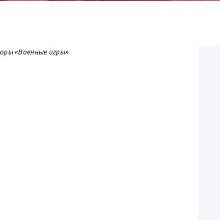
ры «Военные игры»
Я