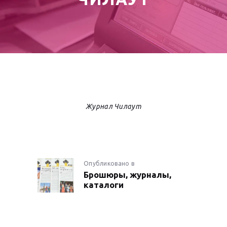
Журнал Чилаут
НАВИГАЦИЯ
Опубликовано в
Предыдущая
Брошюры, журналы,
запись:
ПО
каталоги
ЗАПИСЯМ