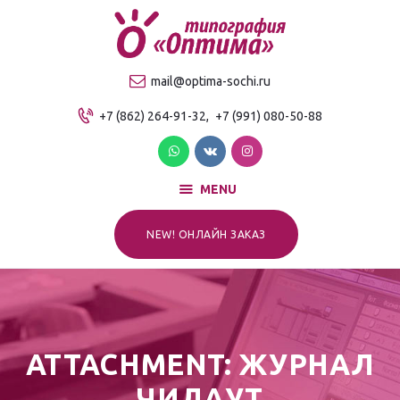
О компании
Продукция
ТИПОГРАФИЯ "ОПТИМА"
mail@optima-sochi.ru
Услуги
Качественная типография в Сочи
+7 (862) 264-91-32,
+7 (991) 080-50-88
Прайс-лист
Для клиентов
Контакты
MENU
NEW! ОНЛАЙН ЗАКАЗ
ATTACHMENT: ЖУРНАЛ
ЧИЛАУТ