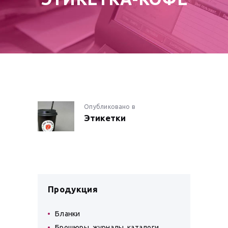
НАВИГАЦИЯ
Опубликовано в
Предыдущая
Этикетки
запись:
ПО
ЗАПИСЯМ
Продукция
Бланки
Брошюры, журналы, каталоги