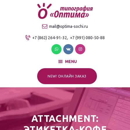
О компании
Продукция
ТИПОГРАФИЯ "ОПТИМА"
mail@optima-sochi.ru
Услуги
Качественная типография в Сочи
+7 (862) 264-91-32,
+7 (991) 080-50-88
Прайс-лист
Для клиентов
Контакты
MENU
NEW! ОНЛАЙН ЗАКАЗ
ATTACHMENT:
ЭТИКЕТКА-КОФЕ