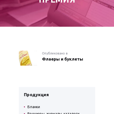
НАВИГАЦИЯ
Опубликовано в
Предыдущая
Флаеры и буклеты
запись:
ПО
ЗАПИСЯМ
Продукция
Бланки
Брошюры, журналы, каталоги