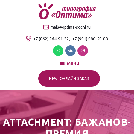
О компании
Продукция
ТИПОГРАФИЯ "ОПТИМА"
mail@optima-sochi.ru
Услуги
Качественная типография в Сочи
+7 (862) 264-91-32,
+7 (991) 080-50-88
Прайс-лист
Для клиентов
Контакты
MENU
NEW! ОНЛАЙН ЗАКАЗ
ATTACHMENT: БАЖАНОВ-
ПРЕМИЯ