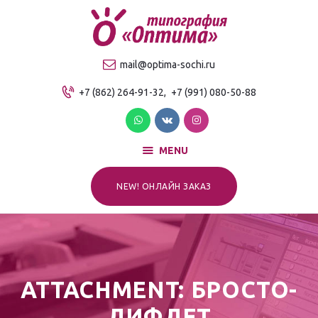
О компании
Продукция
ТИПОГРАФИЯ "ОПТИМА"
mail@optima-sochi.ru
Услуги
Качественная типография в Сочи
+7 (862) 264-91-32,
+7 (991) 080-50-88
Прайс-лист
Для клиентов
Контакты
MENU
NEW! ОНЛАЙН ЗАКАЗ
ATTACHMENT: БРОСТО-
ЛИФЛЕТ