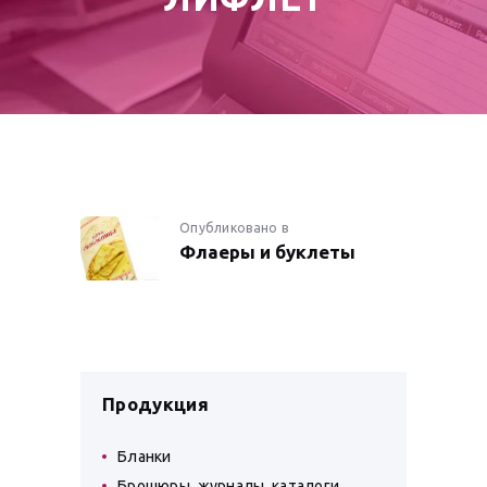
НАВИГАЦИЯ
Опубликовано в
Предыдущая
Флаеры и буклеты
запись:
ПО
ЗАПИСЯМ
Продукция
Бланки
Брошюры, журналы, каталоги