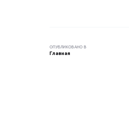
НАВИГАЦИ
ПО
ОПУБЛИКОВАНО В
ПРЕДЫДУЩАЯ
Главная
ЗАПИСЬ:
ЗАПИСЯМ