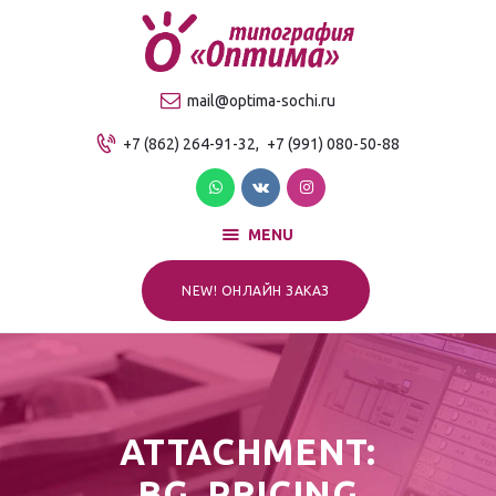
О компании
Продукция
ТИПОГРАФИЯ "ОПТИМА"
mail@optima-sochi.ru
Услуги
Качественная типография в Сочи
+7 (862) 264-91-32,
+7 (991) 080-50-88
Прайс-лист
Для клиентов
Контакты
MENU
NEW! ОНЛАЙН ЗАКАЗ
ATTACHMENT:
BG_PRICING