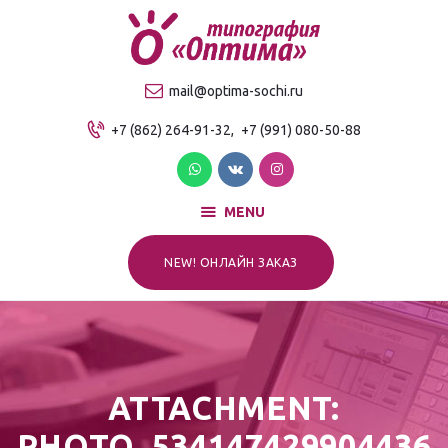
О компании
Продукция
ТИПОГРАФИЯ "ОПТИМА"
mail@optima-sochi.ru
Услуги
Качественная типография в Сочи
+7 (862) 264-91-32,
+7 (991) 080-50-88
Прайс-лист
Для клиентов
Контакты
MENU
NEW! ОНЛАЙН ЗАКАЗ
ATTACHMENT:
PHOTO_534147429904436