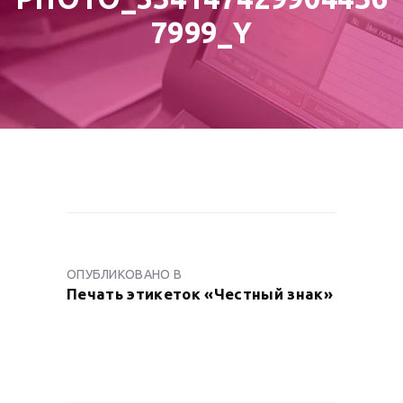
7999_Y
НАВИГАЦИЯ
ПО
ОПУБЛИКОВАНО В
ПРЕДЫДУЩАЯ
ЗАПИСЯМ
Печать этикеток «Честный знак»
ЗАПИСЬ: