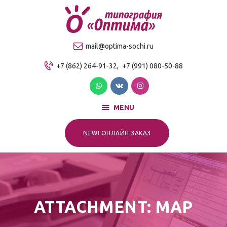
О компании
Продукция
ТИПОГРАФИЯ "ОПТИМА"
mail@optima-sochi.ru
Услуги
Качественная типография в Сочи
+7 (862) 264-91-32,
+7 (991) 080-50-88
Прайс-лист
Для клиентов
Контакты
MENU
NEW! ОНЛАЙН ЗАКАЗ
ATTACHMENT: MAP