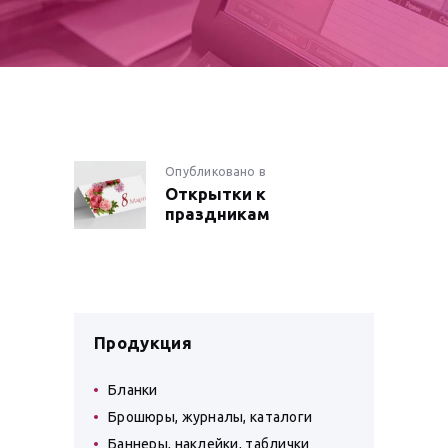
НАВИГАЦИЯ
Опубликовано в
Предыдущая
Открытки к
запись:
ПО
праздникам
ЗАПИСЯМ
Продукция
Бланки
Брошюры, журналы, каталоги
Баннеры, наклейки, таблички