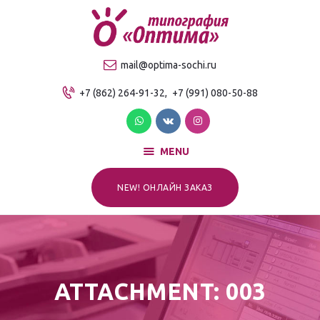
О компании
Продукция
ТИПОГРАФИЯ "ОПТИМА"
mail@optima-sochi.ru
Услуги
Качественная типография в Сочи
+7 (862) 264-91-32,
+7 (991) 080-50-88
Прайс-лист
Для клиентов
Контакты
MENU
NEW! ОНЛАЙН ЗАКАЗ
ATTACHMENT: 003