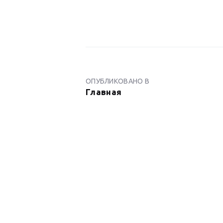
НАВИГАЦИ
ПО
ОПУБЛИКОВАНО В
ПРЕДЫДУЩАЯ
Главная
ЗАПИСЬ:
ЗАПИСЯМ