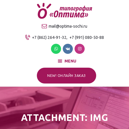
О компании
Продукция
ТИПОГРАФИЯ "ОПТИМА"
mail@optima-sochi.ru
Услуги
Качественная типография в Сочи
+7 (862) 264-91-32,
+7 (991) 080-50-88
Прайс-лист
Для клиентов
Контакты
MENU
NEW! ОНЛАЙН ЗАКАЗ
ATTACHMENT: IMG