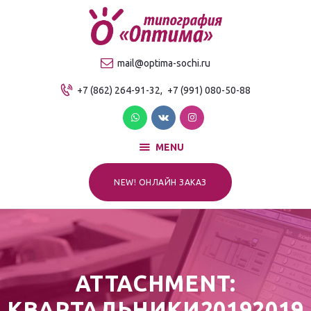
О компании
Продукция
ТИПОГРАФИЯ "ОПТИМА"
mail@optima-sochi.ru
Услуги
Качественная типография в Сочи
+7 (862) 264-91-32,
+7 (991) 080-50-88
Прайс-лист
Для клиентов
Контакты
MENU
NEW! ОНЛАЙН ЗАКАЗ
ATTACHMENT:
КВАРТАЛЬНИКИ20192019