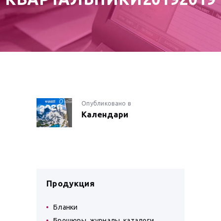
НАВИГАЦИЯ
Опубликовано в
Предыдущая
Календари
запись:
ПО
ЗАПИСЯМ
Продукция
Бланки
Брошюры, журналы, каталоги