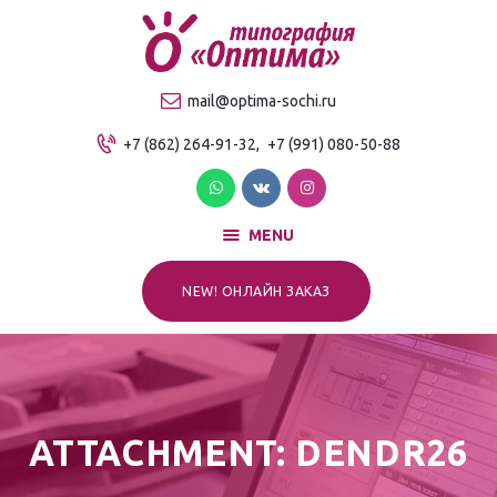
О компании
Продукция
ТИПОГРАФИЯ "ОПТИМА"
mail@optima-sochi.ru
Услуги
Качественная типография в Сочи
+7 (862) 264-91-32,
+7 (991) 080-50-88
Прайс-лист
Для клиентов
Контакты
MENU
NEW! ОНЛАЙН ЗАКАЗ
ATTACHMENT: DENDR26