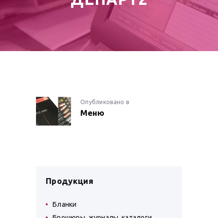
НАВИГАЦИЯ
Опубликовано в
Предыдущая
Меню
запись:
ПО
ЗАПИСЯМ
Продукция
Бланки
Брошюры, журналы, каталоги