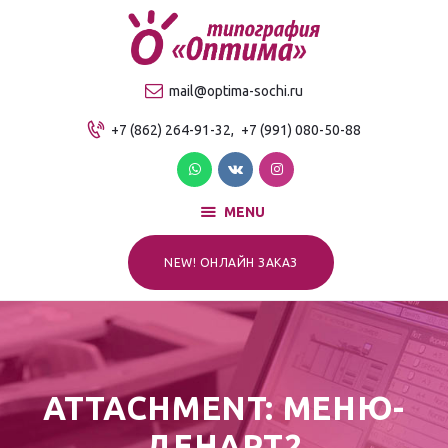
О компании
Продукция
ТИПОГРАФИЯ "ОПТИМА"
mail@optima-sochi.ru
Услуги
Качественная типография в Сочи
+7 (862) 264-91-32,
+7 (991) 080-50-88
Прайс-лист
Для клиентов
Контакты
MENU
NEW! ОНЛАЙН ЗАКАЗ
ATTACHMENT: МЕНЮ-
ДЕНАРТ2