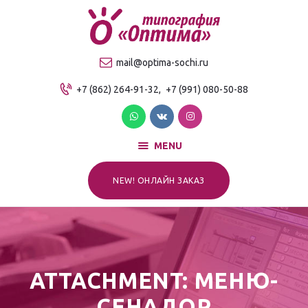
О компании
Продукция
ТИПОГРАФИЯ "ОПТИМА"
mail@optima-sochi.ru
Услуги
Качественная типография в Сочи
+7 (862) 264-91-32,
+7 (991) 080-50-88
Прайс-лист
Для клиентов
Контакты
MENU
NEW! ОНЛАЙН ЗАКАЗ
ATTACHMENT: МЕНЮ-
СЕНАДОР