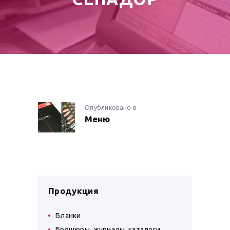
НАВИГАЦИЯ
Опубликовано в
Предыдущая
Меню
запись:
ПО
ЗАПИСЯМ
Продукция
Бланки
Брошюры, журналы, каталоги