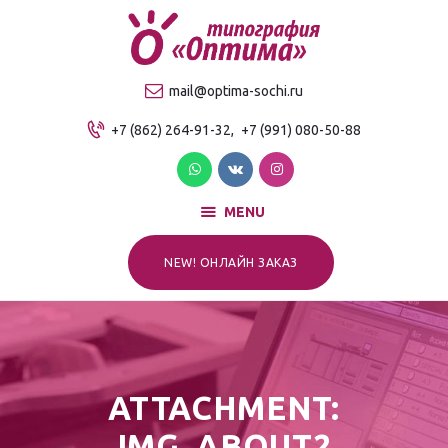
О компании
Продукция
ТИПОГРАФИЯ "ОПТИМА"
mail@optima-sochi.ru
Услуги
Качественная типография в Сочи
+7 (862) 264-91-32,
+7 (991) 080-50-88
Прайс-лист
Для клиентов
Контакты
MENU
NEW! ОНЛАЙН ЗАКАЗ
ATTACHMENT:
IMG_ABOUT2