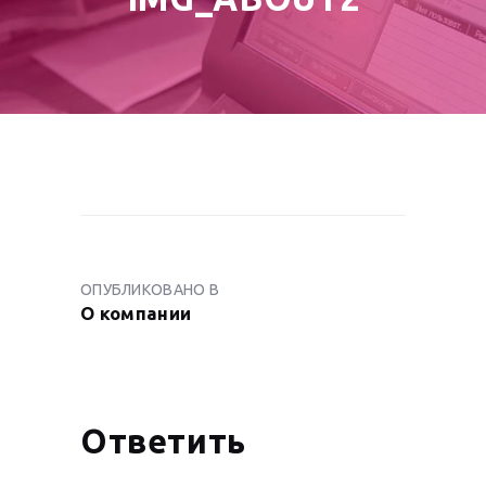
НАВИГАЦИЯ
ПО
ОПУБЛИКОВАНО В
ПРЕДЫДУЩАЯ
ЗАПИСЯМ
О компании
ЗАПИСЬ:
Ответить