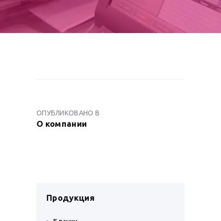
НАВИГАЦИЯ
ПО
ОПУБЛИКОВАНО В
ПРЕДЫДУЩАЯ
ЗАПИСЯМ
О компании
ЗАПИСЬ:
Продукция