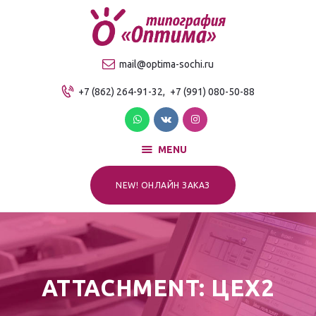
О компании
Продукция
ТИПОГРАФИЯ "ОПТИМА"
mail@optima-sochi.ru
Услуги
Качественная типография в Сочи
+7 (862) 264-91-32,
+7 (991) 080-50-88
Прайс-лист
Для клиентов
Контакты
MENU
NEW! ОНЛАЙН ЗАКАЗ
ATTACHMENT: ЦЕХ2