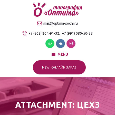
О компании
Продукция
ТИПОГРАФИЯ "ОПТИМА"
mail@optima-sochi.ru
Услуги
Качественная типография в Сочи
+7 (862) 264-91-32,
+7 (991) 080-50-88
Прайс-лист
Для клиентов
Контакты
MENU
NEW! ОНЛАЙН ЗАКАЗ
ATTACHMENT: ЦЕХ3