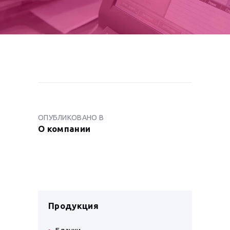
НАВИГАЦИЯ
ПО
ОПУБЛИКОВАНО В
ПРЕДЫДУЩАЯ
ЗАПИСЯМ
О компании
ЗАПИСЬ:
Продукция