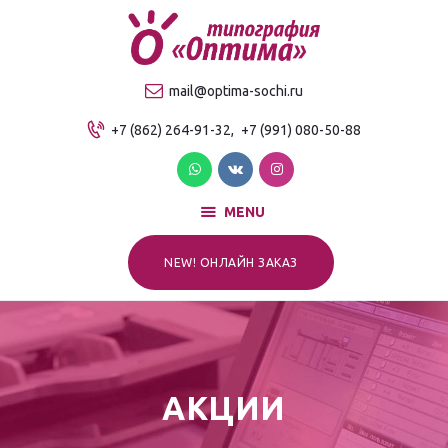
О компании
Продукция
ТИПОГРАФИЯ "ОПТИМА"
mail@optima-sochi.ru
Услуги
Качественная типография в Сочи
+7 (862) 264-91-32,
+7 (991) 080-50-88
Прайс-лист
Для клиентов
Контакты
MENU
NEW! ОНЛАЙН ЗАКАЗ
АКЦИИ