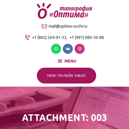
О компании
Продукция
ТИПОГРАФИЯ "ОПТИМА"
mail@optima-sochi.ru
Услуги
Качественная типография в Сочи
+7 (862) 264-91-32,
+7 (991) 080-50-88
Прайс-лист
Для клиентов
Контакты
MENU
NEW! ОНЛАЙН ЗАКАЗ
ATTACHMENT: 003