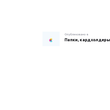
НАВИГАЦИ
Предыдущая
Опубликовано в
Папки, кардхолдер
запись:
ПО
ЗАПИСЯМ