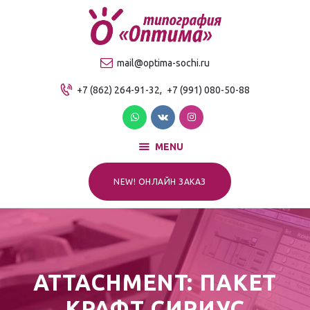
О компании
Продукция
ТИПОГРАФИЯ "ОПТИМА"
mail@optima-sochi.ru
Услуги
Качественная типография в Сочи
+7 (862) 264-91-32,
+7 (991) 080-50-88
Прайс-лист
Для клиентов
Контакты
MENU
NEW! ОНЛАЙН ЗАКАЗ
ATTACHMENT: ПАКЕТ
КРАФТ СИРИУС