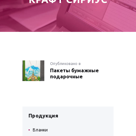
НАВИГАЦИЯ
Опубликовано в
Предыдущая
Пакеты бумажные
запись:
ПО
подарочные
ЗАПИСЯМ
Продукция
Бланки