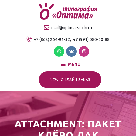
О компании
Продукция
ТИПОГРАФИЯ "ОПТИМА"
mail@optima-sochi.ru
Услуги
Качественная типография в Сочи
+7 (862) 264-91-32,
+7 (991) 080-50-88
Прайс-лист
Для клиентов
Контакты
MENU
NEW! ОНЛАЙН ЗАКАЗ
ATTACHMENT: ПАКЕТ
КЛЁВО ЛАК