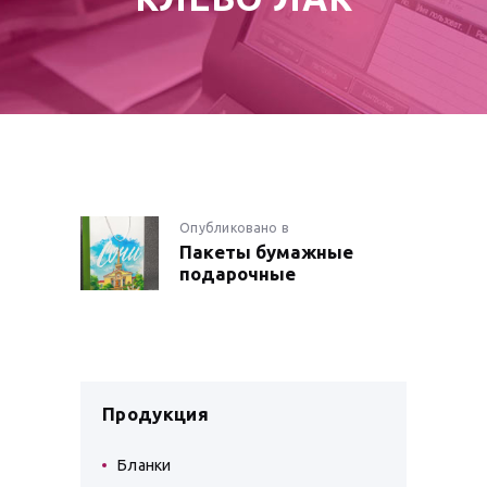
НАВИГАЦИЯ
Опубликовано в
Предыдущая
Пакеты бумажные
запись:
ПО
подарочные
ЗАПИСЯМ
Продукция
Бланки