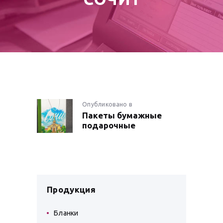
НАВИГАЦИЯ
Опубликовано в
Предыдущая
Пакеты бумажные
запись:
ПО
подарочные
ЗАПИСЯМ
Продукция
Бланки