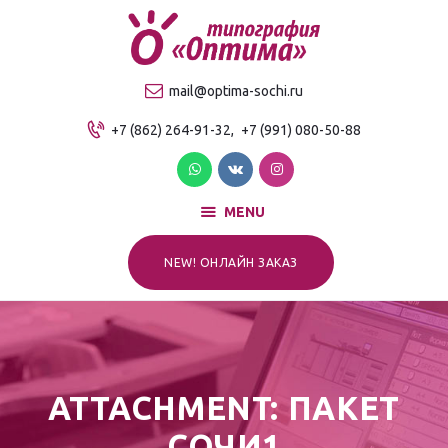
О компании
Продукция
ТИПОГРАФИЯ "ОПТИМА"
mail@optima-sochi.ru
Услуги
Качественная типография в Сочи
+7 (862) 264-91-32,
+7 (991) 080-50-88
Прайс-лист
Для клиентов
Контакты
MENU
NEW! ОНЛАЙН ЗАКАЗ
ATTACHMENT: ПАКЕТ
СОЧИ1