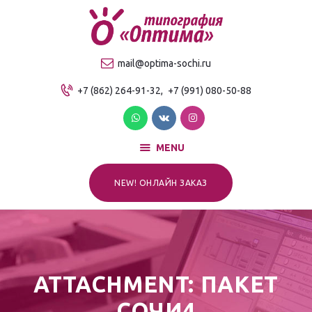
О компании
Продукция
ТИПОГРАФИЯ "ОПТИМА"
mail@optima-sochi.ru
Услуги
Качественная типография в Сочи
+7 (862) 264-91-32,
+7 (991) 080-50-88
Прайс-лист
Для клиентов
Контакты
MENU
NEW! ОНЛАЙН ЗАКАЗ
ATTACHMENT: ПАКЕТ
СОЧИ4