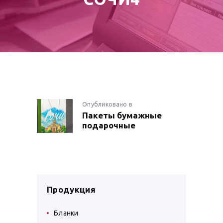
НАВИГАЦИЯ
Опубликовано в
Предыдущая
Пакеты бумажные
запись:
ПО
подарочные
ЗАПИСЯМ
Продукция
Бланки