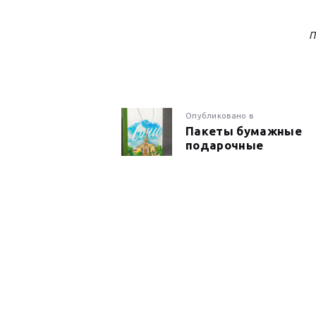
П
НАВИГАЦИ
Предыдущая
Опубликовано в
Пакеты бумажные
запись:
подарочные
ПО
ЗАПИСЯМ