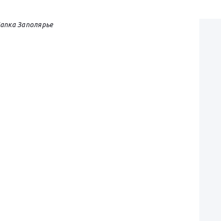
апка Заполярье
Я